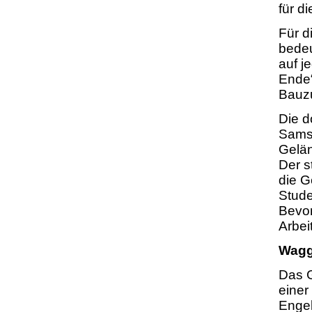
für 
Für 
bedeu
auf j
Ende“
Bauzu
Die d
Samst
Gelä
Der s
die G
Stude
Bevor
Arbei
Wagg
Das G
einer
Engel