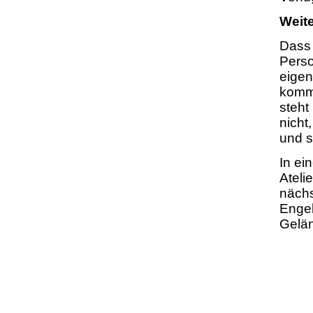
Weite
Dass 
Perso
eige
kommu
steht
nicht
und s
In ei
Ateli
näch
Engel
Gelä