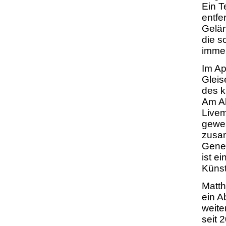
Ein T
entfe
Gelä
die s
immer
Im Ap
Gleis
des k
Am Ab
Livem
gewes
zusam
Gener
ist ei
Künst
Matth
ein A
weite
seit 