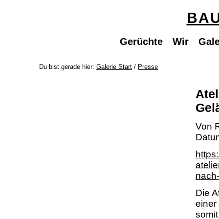
BAU
Gerüchte
Wir
Gale
Du bist gerade hier:
Galerie Start
/
Presse
Ate
Gel
Von R
Datu
https
ateli
nach-
Die A
einer
somit