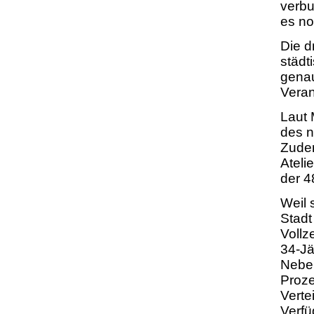
verbu
es no
Die d
städ
genau
Veran
Laut 
des n
Zudem
Ateli
der 48
Weil 
Stadt
Vollz
34-Ja
Neben
Proze
Verte
Verfu