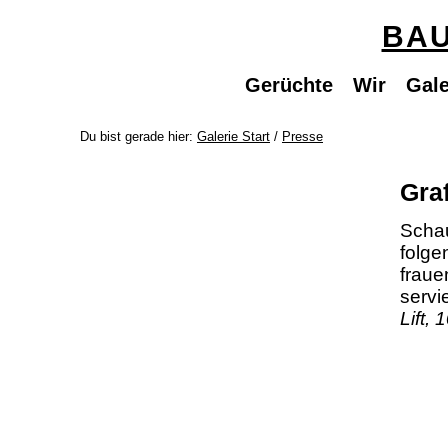
BAU
Gerüchte
Wir
Gale
Du bist gerade hier:
Galerie Start
/
Presse
Graf
Scha
folge
fraue
servi
Lift,